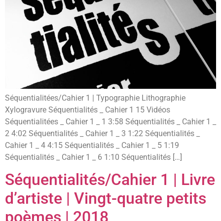
Séquentialitées/Cahier 1 | Typographie Lithographie
Xylogravure Séquentialités _ Cahier 1 15 Vidéos
Séquentialitées _ Cahier 1 _ 1 3:58 Séquentialités _ Cahier 1 _
2 4:02 Séquentialités _ Cahier 1 _ 3 1:22 Séquentialités _
Cahier 1 _ 4 4:15 Séquentialités _ Cahier 1 _ 5 1:19
Séquentialités _ Cahier 1 _ 6 1:10 Séquentialités […]
Séquentialités/Cahier 1 | Livre
d’artiste | Vingt-quatre petits
poèmes | 2018