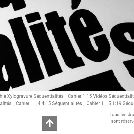
ie Xylogravure Séquentialités _ Cahier 1 15 Vidéos Séquentialité
lités _ Cahier 1 _ 4 4:15 Séquentialités _ Cahier 1 _ 5 1:19 Séque
Tous les dro
sont réserv