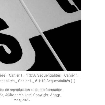
es _ Cahier 1 _ 1 3:58 Séquentialités _ Cahier 1 _
ntialités _ Cahier 1 _ 6 1:10 Séquentialités […]
its de reproduction et de représentation
és, ©Olivier Moulard. Copyright Adagp,
Paris, 2025.