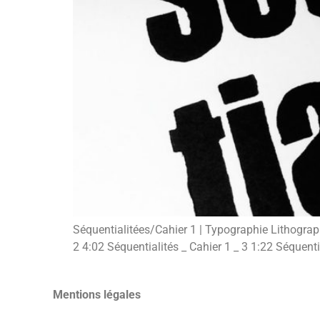
Séquentialitées/Cahier 1 | Typographie Lithograph
2 4:02 Séquentialités _ Cahier 1 _ 3 1:22 Séquentia
Mentions légales