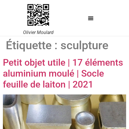
Olivier Moulard
Étiquette :
sculpture
Petit objet utile | 17 éléments
aluminium moulé | Socle
feuille de laiton | 2021