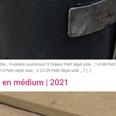
tile _ Fonderie aluminium 9 Vidéos Petit objet utile _ 1 4:48 Petit 
13 Petit objet utile _ 6 23:39 Petit Objet utile _ 7 […]
le en médium | 2021