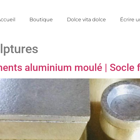
ccueil
Boutique
Dolce vita dolce
Écrire 
lptures
éments aluminium moulé | Socle f