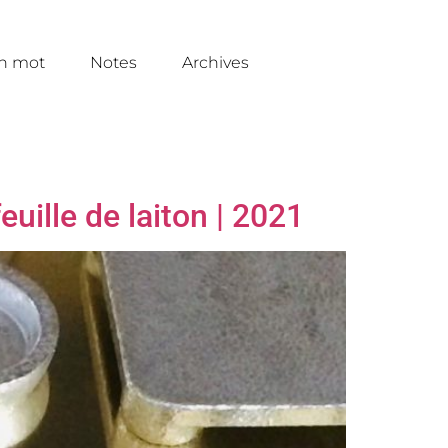
un mot
Notes
Archives
euille de laiton | 2021