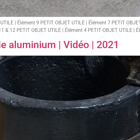
ET UTILE | Élément 9 PETIT OBJET UTILE | Élément 7 PETIT OBJE
11 & 12 PETIT OBJET UTILE | Élément 4 PETIT OBJET UTILE | É
rie aluminium | Vidéo | 2021